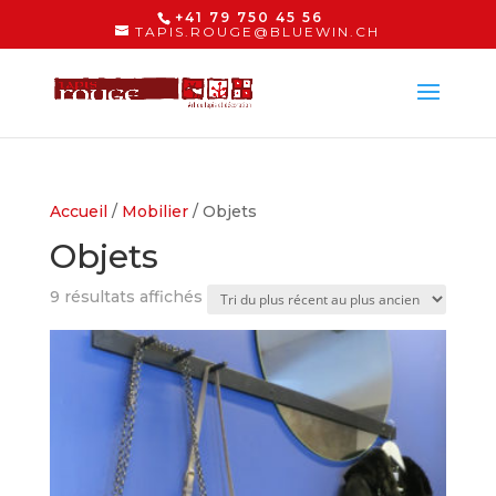
+41 79 750 45 56
TAPIS.ROUGE@BLUEWIN.CH
Accueil
/
Mobilier
/ Objets
Objets
Trié
9 résultats affichés
du
plus
récent
au
plus
ancien