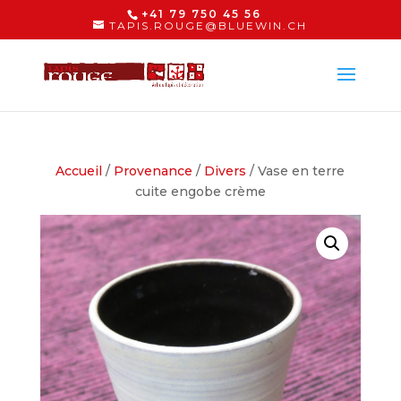
+41 79 750 45 56
TAPIS.ROUGE@BLUEWIN.CH
Accueil
/
Provenance
/
Divers
/ Vase en terre
cuite engobe crème