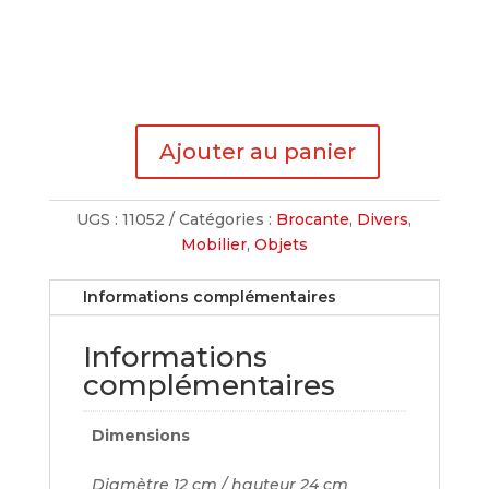
Ajouter au panier
quantité
de
Vase
UGS :
11052
Catégories :
Brocante
,
Divers
,
en
Mobilier
,
Objets
terre
cuite
Informations complémentaires
engobe
crème
Informations
complémentaires
Dimensions
Diamètre 12 cm / hauteur 24 cm