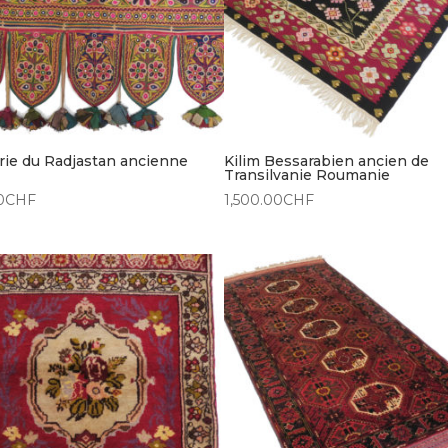
rie du Radjastan ancienne
Kilim Bessarabien ancien de
Transilvanie Roumanie
0
CHF
1,500.00
CHF