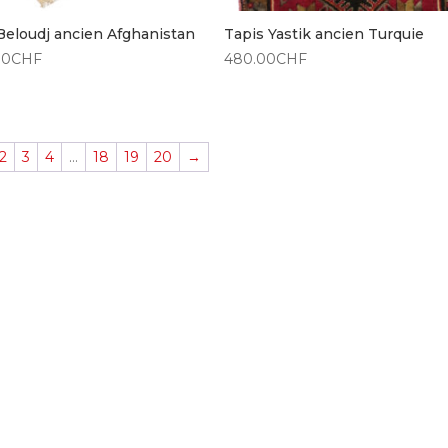
 Beloudj ancien Afghanistan
Tapis Yastik ancien Turquie
00
CHF
480.00
CHF
2
3
4
…
18
19
20
→