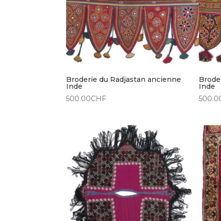
Broderie du Radjastan ancienne
Brode
Inde
Inde
500.00
CHF
500.0