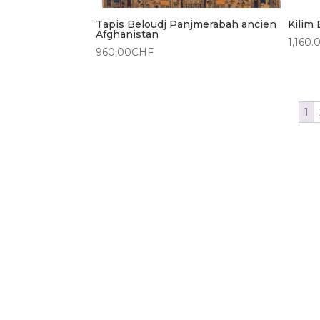
Tapis Beloudj Panjmerabah ancien
Kilim
Afghanistan
1,160.
960.00
CHF
1