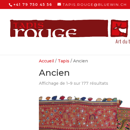
+41 79 750 45 56
TAPIS.ROUGE@BLUEWIN.CH
Accueil
/
Tapis
/ Ancien
Ancien
Trié
Affichage de 1–9 sur 177 résultats
du
plus
récent
au
plus
ancien