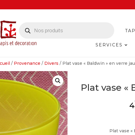
Recherche
de
TAP
produits
SERVICES
cueil
/
Provenance
/
Divers
/ Plat vase « Baldwin » en verre ja
Plat vase « 
4
Plat vase «