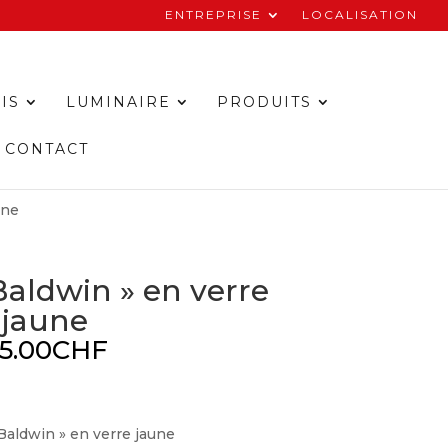
ENTREPRISE
LOCALISATION
IS
LUMINAIRE
PRODUITS
CONTACT
une
Baldwin » en verre
jaune
5.00
CHF
 Baldwin » en verre jaune