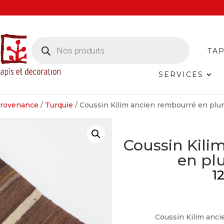
Recherche
de
TAP
produits
SERVICES
rovenance
/
Turquie
/ Coussin Kilim ancien rembourré en plu
Coussin Kili
en pl
1
Coussin Kilim anc