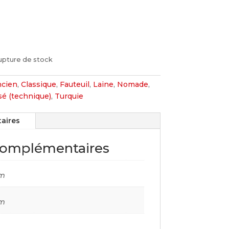
upture de stock
cien
,
Classique
,
Fauteuil
,
Laine
,
Nomade
,
sé (technique)
,
Turquie
aires
complémentaires
cm
cm