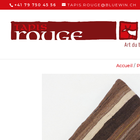
+41 79 750 45 56
TAPIS.ROUGE@BLUEWIN.CH
Accueil
/
P