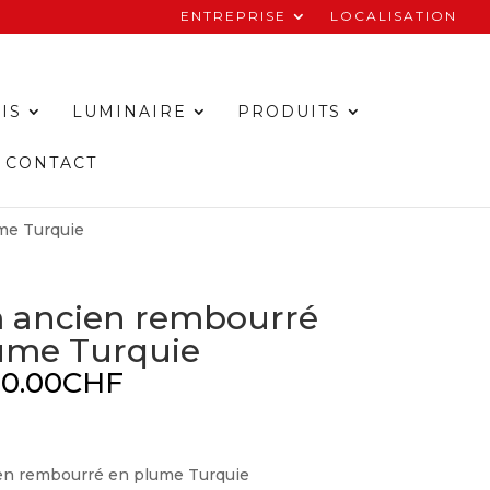
ENTREPRISE
LOCALISATION
IS
LUMINAIRE
PRODUITS
CONTACT
me Turquie
m ancien rembourré
ume Turquie
20.00
CHF
ien rembourré en plume Turquie