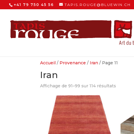
+41 79 750 45 56
TAPIS.ROUGE@BLUEWIN.CH
Accueil
/
Provenance
/
Iran
/ Page 11
Iran
Trié
Affichage de 91–99 sur 114 résultats
du
plus
récent
au
plus
ancien