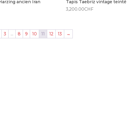
Harzing ancien Iran
Tapis Taebriz vintage teinté
3,200.00
CHF
3
…
8
9
10
11
12
13
→