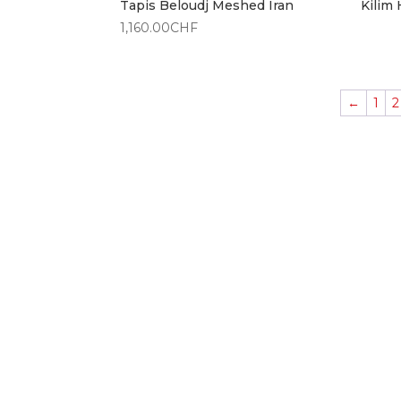
Tapis Beloudj Meshed Iran
Kilim 
1,160.00
CHF
←
1
2